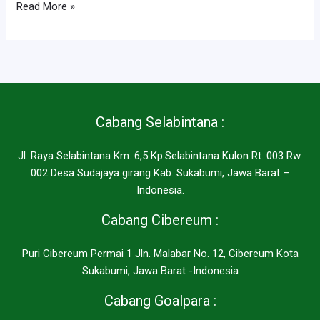
Definisi
Read More »
Mengaji
Kelas
Ideal
dan
Seperti
Ini
Cabang Selabintana :
Dampaknya
Jl. Raya Selabintana Km. 6,5 Kp.Selabintana Kulon Rt. 003 Rw.
002 Desa Sudajaya girang Kab. Sukabumi, Jawa Barat –
Indonesia.
Cabang Cibereum :
Puri Cibereum Permai 1 Jln. Malabar No. 12, Cibereum Kota
Sukabumi, Jawa Barat -Indonesia
Cabang Goalpara :