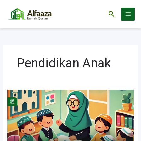
Cari
Lewati
https://www.alfaaza.com
ke
konten
Pendidikan Anak