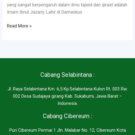
yang sangat berpengaruh dalam ilmu tajwid dan qiraat adalah
Imam Ibnul Jazariy. Lahir di Damaskus
Rumah
Read More »
Tahfidz
dan
Imam
Al
Jazariy
Cabang Selabintana :
Jl. Raya Selabintana Km. 6,5 Kp.Selabintana Kulon Rt. 003 Rw.
002 Desa Sudajaya girang Kab. Sukabumi, Jawa Barat –
Indonesia.
Cabang Cibereum :
Puri Cibereum Permai 1 Jln. Malabar No. 12, Cibereum Kota