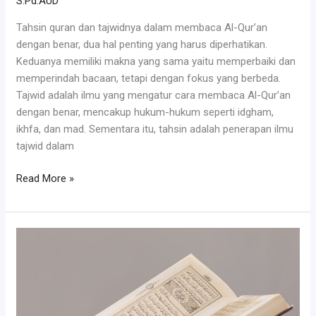
S.Pd.AUD
Tahsin quran dan tajwidnya dalam membaca Al-Qur’an
dengan benar, dua hal penting yang harus diperhatikan.
Keduanya memiliki makna yang sama yaitu memperbaiki dan
memperindah bacaan, tetapi dengan fokus yang berbeda.
Tajwid adalah ilmu yang mengatur cara membaca Al-Qur’an
dengan benar, mencakup hukum-hukum seperti idgham,
ikhfa, dan mad. Sementara itu, tahsin adalah penerapan ilmu
tajwid dalam
Tahsin
Read More »
quran
&
Tajwid,
Ternyata
ini
Perbedaanya!