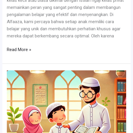
kelas kecil atau biasa dikenal dengan istilah ngaji kelas privat
memainkan peran yang sangat penting dalam membangun
pengalaman belajar yang efektif dan menyenangkan. Di
Alfaaza, kami percaya bahwa setiap anak memiliki cara
belajar yang unik dan membutuhkan perhatian khusus agar
mereka dapat berkembang secara optimal. Oleh karena
Definisi
Read More »
Mengaji
Kelas
Ideal
dan
Seperti
Ini
Dampaknya