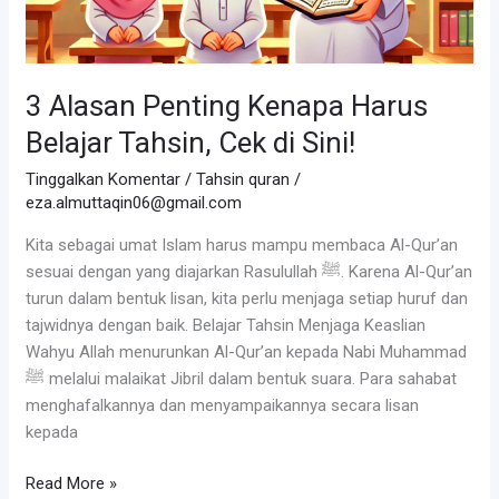
3 Alasan Penting Kenapa Harus
Belajar Tahsin, Cek di Sini!
Tinggalkan Komentar
/
Tahsin quran
/
eza.almuttaqin06@gmail.com
Kita sebagai umat Islam harus mampu membaca Al-Qur’an
sesuai dengan yang diajarkan Rasulullah ﷺ. Karena Al-Qur’an
turun dalam bentuk lisan, kita perlu menjaga setiap huruf dan
tajwidnya dengan baik. Belajar Tahsin Menjaga Keaslian
Wahyu Allah menurunkan Al-Qur’an kepada Nabi Muhammad
ﷺ melalui malaikat Jibril dalam bentuk suara. Para sahabat
menghafalkannya dan menyampaikannya secara lisan
kepada
3
Read More »