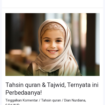
Alasan
Penting
Kenapa
Harus
Belajar
Tahsin,
Cek
di
Sini!
Tahsin quran & Tajwid, Ternyata ini
Perbedaanya!
Tinggalkan Komentar
/
Tahsin quran
/
Dian Nurdiana,