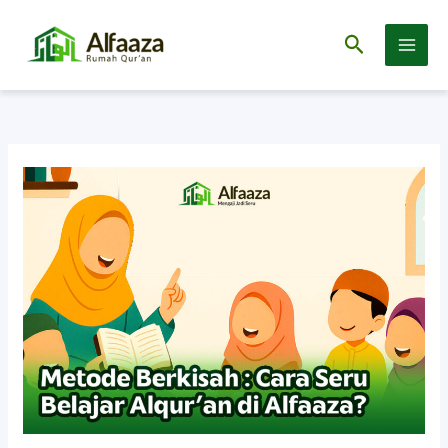
Cari
Lewati
https://www.alfaaza.com
ke
konten