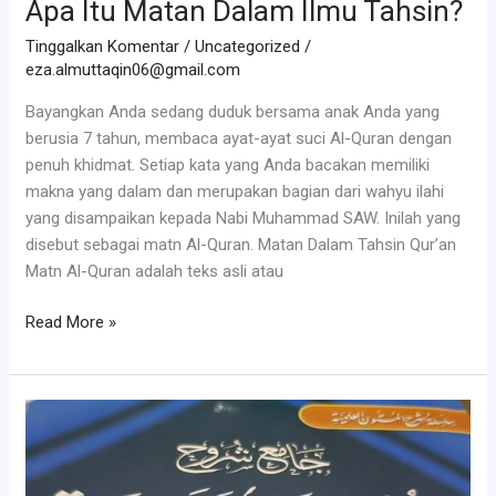
Apa Itu Matan Dalam Ilmu Tahsin?
Tinggalkan Komentar
/
Uncategorized
/
eza.almuttaqin06@gmail.com
Bayangkan Anda sedang duduk bersama anak Anda yang
berusia 7 tahun, membaca ayat-ayat suci Al-Quran dengan
penuh khidmat. Setiap kata yang Anda bacakan memiliki
makna yang dalam dan merupakan bagian dari wahyu ilahi
yang disampaikan kepada Nabi Muhammad SAW. Inilah yang
disebut sebagai matn Al-Quran. Matan Dalam Tahsin Qur’an
Matn Al-Quran adalah teks asli atau
Apa
Read More »
Itu
Matan
Dalam
Ilmu
Tahsin?