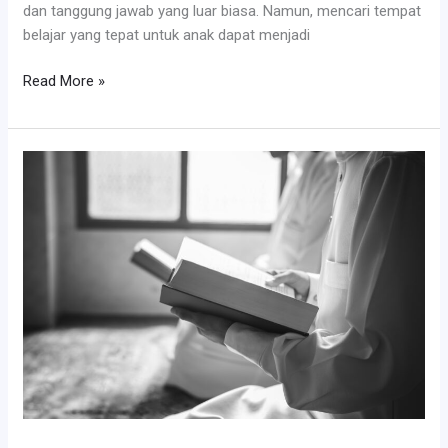
dan tanggung jawab yang luar biasa. Namun, mencari tempat
belajar yang tepat untuk anak dapat menjadi
Rumah
Read More »
tahsin
di
sukabumi,
Ternyata
ini
arti
kata
itu
sesungguhnya!