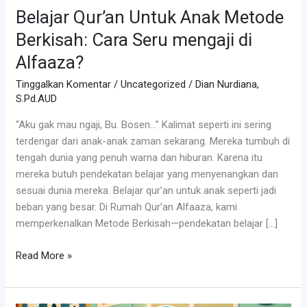
Belajar Qur’an Untuk Anak Metode
Berkisah: Cara Seru mengaji di
Alfaaza?
Tinggalkan Komentar
/
Uncategorized
/
Dian Nurdiana,
S.Pd.AUD
“Aku gak mau ngaji, Bu. Bosen…” Kalimat seperti ini sering
terdengar dari anak-anak zaman sekarang. Mereka tumbuh di
tengah dunia yang penuh warna dan hiburan. Karena itu
mereka butuh pendekatan belajar yang menyenangkan dan
sesuai dunia mereka. Belajar qur’an untuk anak seperti jadi
beban yang besar. Di Rumah Qur’an Alfaaza, kami
memperkenalkan Metode Berkisah—pendekatan belajar […]
Belajar
Read More »
Qur’an
Untuk
Anak